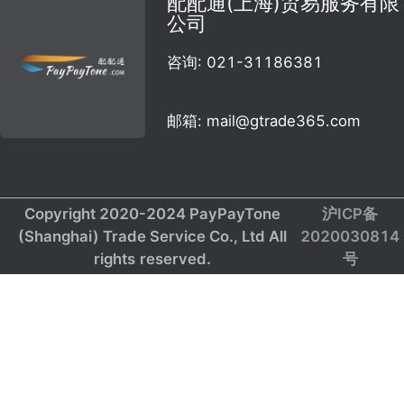
配配通(上海)贸易服务有限
公司
咨询: 021-31186381
邮箱: mail@gtrade365.com
Copyright 2020-2024 PayPayTone
沪ICP备
(Shanghai) Trade Service Co., Ltd All
2020030814
rights reserved.
号